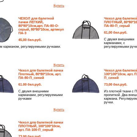
Купить
ЧЕХОЛ для балетной
Чехол для балетно
пачки ЛЕГКИЙ,
ПЛОТНЫЙ, 80*80*10с
80*80*10см,арт. ПА-80-О-
ПА-80-П_серый
серый, 80*80*10см, артикул
61,00 бел.руб.
ПА-3
С двумя внешними
45,00 бел.руб.
карманами, с
м карманом, регулируемыми ручками.
регулируемыми руч
Купить
Чехол для балетной пачки
Чехол для балетно
Плотный, 80*80*10см, арт.
100*100*10см, арт. 
ПА-80-П_синий
П_синий
61.00 бел.руб.
73,00 бел.руб.
С двумя внешними
Из плотной ткани с 
карманами, регулируемыми
пропиткой. Два внеш
ручками
кармана. Регулируе
ручки.
Купить
Чехол для балетной пачки
ПЛОТНЫЙ, 100*100*10см,
арт. ПА-100-П_серый
73,00 бел.руб.