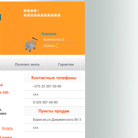
����
|
�����������
Корзина
количество 0
Сумма:
0
Полезно знать
Гарантии
Контактные телефоны
ой
+375 29 387-09-80
А-100-
ххх
8 029 387-09-80
м,
Пункты продаж
ами.
Борисов,ул.Дзержинского,90-3
ххх
Купить
й пачки