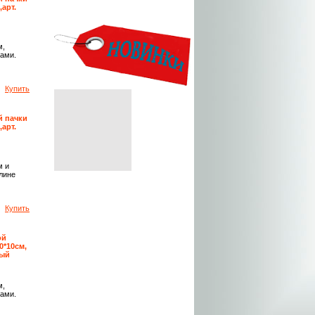
,арт.
м,
ами.
Купить
й пачки
,арт.
м и
лине
Купить
ой
0*10см,
ный
м,
ами.