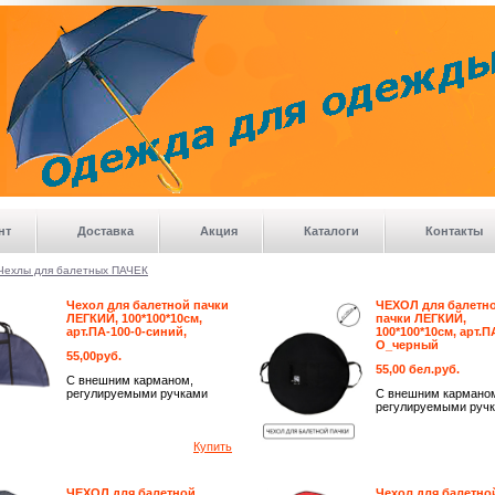
>
нт
Доставка
Акция
Каталоги
Контакты
Чехлы для балетных ПАЧЕК
Чехол для балетной пачки
ЧЕХОЛ для балетн
ЛЕГКИЙ, 100*100*10см,
пачки ЛЕГКИЙ,
арт.ПА-100-0-синий,
100*100*10см, арт.П
О_черный
55,00руб.
55,00 бел.руб.
С внешним карманом,
регулируемыми ручками
С внешним кармано
регулируемыми ручк
Купить
ЧЕХОЛ для балетной
Чехол для балетно