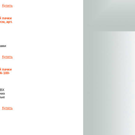
Купить
й пачки
м, арт.
ками
Купить
й пачки
ПА-100-
ПВХ
них
мые
Купить