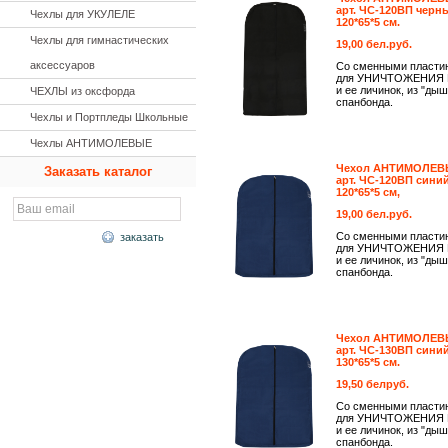
арт. ЧС-120ВП черн
Чехлы для УКУЛЕЛЕ
120*65*5 см.
Чехлы для гимнастических
19,00 бел.руб.
аксессуаров
Со сменными пласти
для УНИЧТОЖЕНИЯ
и ее личинок, из "ды
ЧЕХЛЫ из оксфорда
спанбонда.
Чехлы и Портпледы Школьные
Чехлы АНТИМОЛЕВЫЕ
Чехол АНТИМОЛЕВ
Заказать каталог
арт. ЧС-120ВП синий
120*65*5 см,
19,00 бел.руб.
Со сменными пласти
заказать
для УНИЧТОЖЕНИЯ
и ее личинок, из "ды
спанбонда.
Чехол АНТИМОЛЕВ
арт. ЧС-130ВП синий
130*65*5 см.
19,50 белруб.
Со сменными пласти
для УНИЧТОЖЕНИЯ
и ее личинок, из "ды
спанбонда.