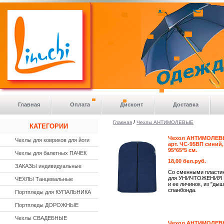
>
Главная
Оплата
Дисконт
Доставка
/
Главная
Чехлы АНТИМОЛЕВЫЕ
КАТЕГОРИИ
Чехол АНТИМОЛЕВ
Чехлы для ковриков для йоги
арт. ЧС-95ВП синий,
95*65*5 см.
Чехлы для балетных ПАЧЕК
18,00 бел.руб.
ЗАКАЗЫ индивидуальные
Со сменными пласти
для УНИЧТОЖЕНИЯ
ЧЕХЛЫ Танцевальные
и ее личинок, из "ды
спанбонда.
Портпледы для КУПАЛЬНИКА
Портпледы ДОРОЖНЫЕ
Чехлы СВАДЕБНЫЕ
Чехол АНТИМОЛЕВ