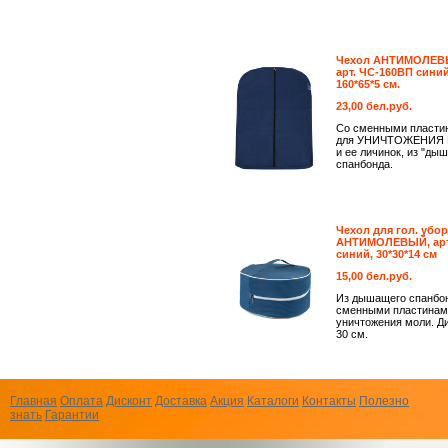
Чехол АНТИМОЛЕВ
арт. ЧС-160ВП синий
160*65*5 см.
23,00 бел.руб.
Со сменными пласти
для УНИЧТОЖЕНИЯ
и ее личинок, из "ды
спанбонда.
Чехол для гол. убо
АНТИМОЛЕВЫЙ, арт.
синий, 30*30*14 см
15,00 бел.руб.
Из дышащего спанбо
сменными пластинам
уничтожения моли. Д
30 см.
Главная
Оплата
Дисконт
Доставка
Акция
Каталоги
Контакты
Полезно
знать
Гарантии