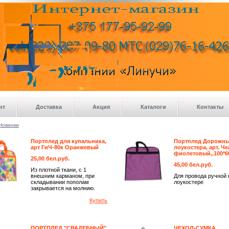
>
нт
Доставка
Акция
Каталоги
Контакты
Новинки
Портплед для купальника,
Портплед Дорожны
арт ГиЧ-80к Оранжевый
лоукостера, арт. Че
фиолетовый,.100*6
25,00 бел.руб.
45,00 бел.руб.
Из плотной ткани, с 1
внешним карманом, при
Для провода ручной 
складывании пополам
лоукостере
закрывается на молнию.
Купить
ПОРТПЛЕД "СВАДЕБНЫЙ"
ЧЕХОЛ-СУМКА