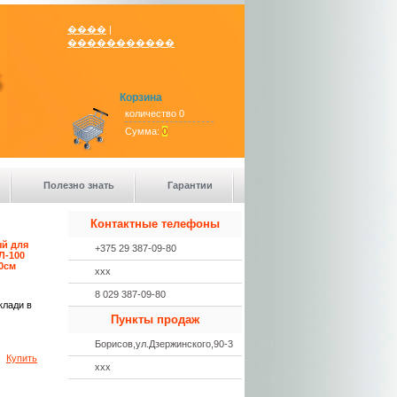
����
|
�����������
Корзина
количество 0
Сумма:
0
Полезно знать
Гарантии
Контактные телефоны
й для
+375 29 387-09-80
Л-100
0см
ххх
8 029 387-09-80
клади в
Пункты продаж
Борисов,ул.Дзержинского,90-3
Купить
ххх