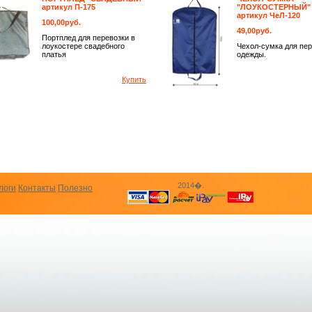
артикул П-175
"ЛОУКОСТЕРНЫЙ"
артикул ЧеЛ-120
100,00руб.
49,00руб.
Портплед для перевозки в
лоукостере свадебного
Чехол-сумка для пер
платья
одежды.
Купить
2014�.
логи
Контакты
Полезно