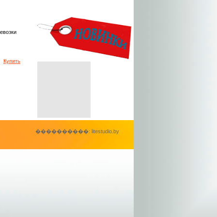
евозки
Купить
����������: litestudio.by